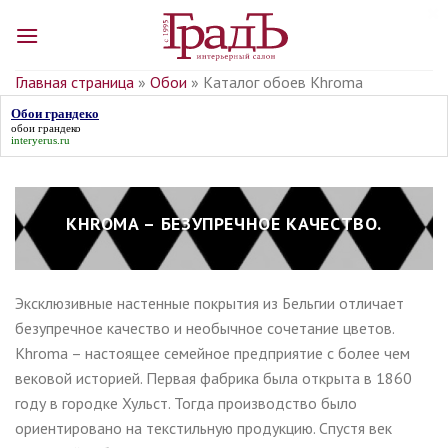
Skip
to
content
Главная страница
»
Обои
»
Каталог обоев Khroma
Обои грандеко
обои грандеко
interyerus.ru
KHROMA – БЕЗУПРЕЧНОЕ КАЧЕСТВО.
Эксклюзивные настенные покрытия из Бельгии отличает
безупречное качество и необычное сочетание цветов.
Khroma – настоящее семейное предприятие с более чем
вековой историей. Первая фабрика была открыта в 1860
году в городке Хульст. Тогда производство было
ориентировано на текстильную продукцию. Спустя век