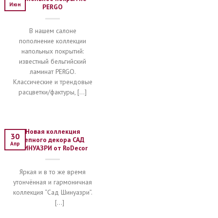
Июн
PERGO
В нашем салоне
пополнение коллекции
напольных покрытий:
известный бельгийский
ламинат PERGO.
Классические и трендовые
расцветки/фактуры, [...]
Новая коллекция
30
лепного декора САД
Апр
ШИНУАЗРИ от RoDecor
Яркая и в то же время
утончённая и гармоничная
коллекция “Сад Шинуазри”.
[...]