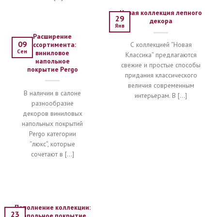
Новая коллекция лепного
29
декора
Янв
Расширение
09
ассортимента:
С коллекцией “Новая
Сен
виниловое
Классика” предлагаются
напольное
свежие и простые способы
покрытие Pergo
придания классического
величия современным
В наличии в салоне
интерьерам. В [...]
разнообразие
декоров виниловых
напольных покрытий
Pergo категории
“люкс”, которые
сочетают в [...]
Пополнение коллекции:
23
напольное покрытие