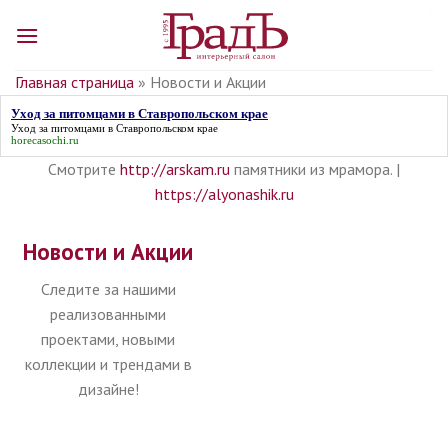
Skip
to
content
Главная страница
»
Новости и Акции
Уход за питомцами в Ставропольском крае
Уход за питомцами в Ставропольском крае
horecasochi.ru
Смотрите
http://arskam.ru
памятники из мрамора. |
https://alyonashik.ru
Новости и Акции
Следите за нашими
реализованными
проектами, новыми
коллекции и трендами в
дизайне!