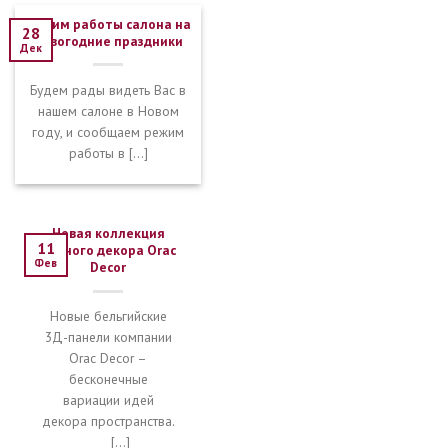
Режим работы салона на
28
новогодние праздники
Дек
Будем рады видеть Вас в
нашем салоне в Новом
году, и сообщаем режим
работы в [...]
Новая коллекция
11
лепного декора Orac
Фев
Decor
Новые бельгийские
3Д-панели компании
Orac Decor –
бесконечные
вариации идей
декора пространства.
[...]