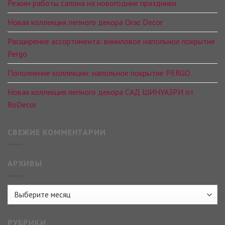
Режим работы салона на новогодние праздники
Новая коллекция лепного декора Orac Decor
Расширение ассортимента: виниловое напольное покрытие
Pergo
Пополнение коллекции: напольное покрытие PERGO
Новая коллекция лепного декора САД ШИНУАЗРИ от
RoDecor
СВЕЖИЕ КОММЕНТАРИИ
АРХИВЫ
Архивы
РУБРИКИ