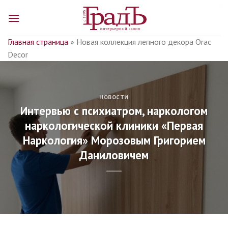
Skip
to
content
Главная страница
»
Новая коллекция лепного декора Orac
Decor
НОВОСТИ
Интервью с психиатром, наркологом
наркологической клиники «Первая
Наркология» Морозовым Григорием
Даниловичем